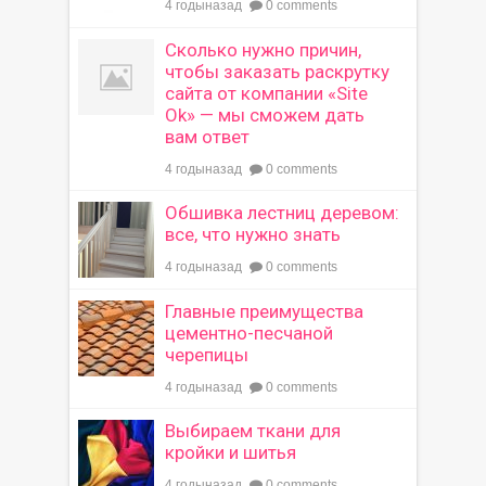
4 годыназад
0 comments
Сколько нужно причин,
чтобы заказать раскрутку
сайта от компании «Site
Ok» — мы сможем дать
вам ответ
4 годыназад
0 comments
Обшивка лестниц деревом:
все, что нужно знать
4 годыназад
0 comments
Главные преимущества
цементно-песчаной
черепицы
4 годыназад
0 comments
Выбираем ткани для
кройки и шитья
4 годыназад
0 comments