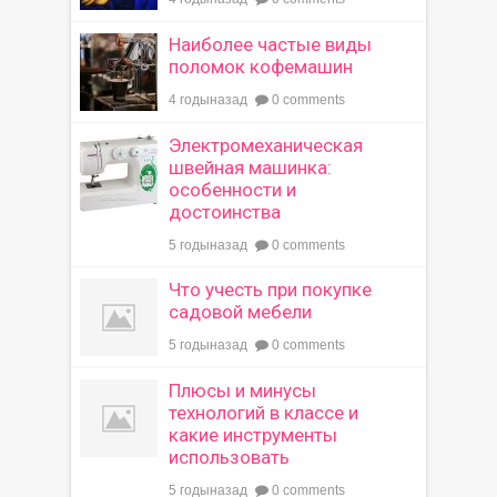
Наиболее частые виды
поломок кофемашин
4 годыназад
0 comments
Электромеханическая
швейная машинка:
особенности и
достоинства
5 годыназад
0 comments
Что учесть при покупке
садовой мебели
5 годыназад
0 comments
Плюсы и минусы
технологий в классе и
какие инструменты
использовать
5 годыназад
0 comments