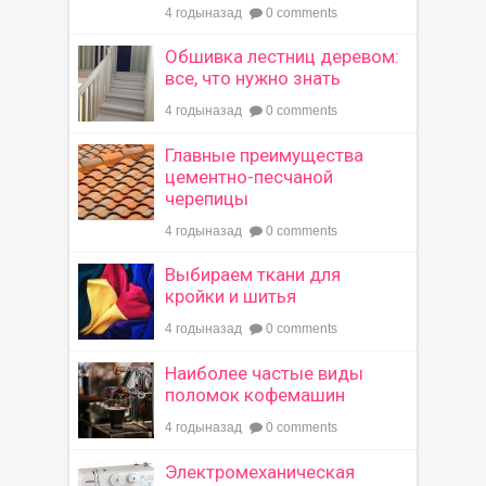
4 годыназад
0 comments
Обшивка лестниц деревом:
все, что нужно знать
4 годыназад
0 comments
Главные преимущества
цементно-песчаной
черепицы
4 годыназад
0 comments
Выбираем ткани для
кройки и шитья
4 годыназад
0 comments
Наиболее частые виды
поломок кофемашин
4 годыназад
0 comments
Электромеханическая