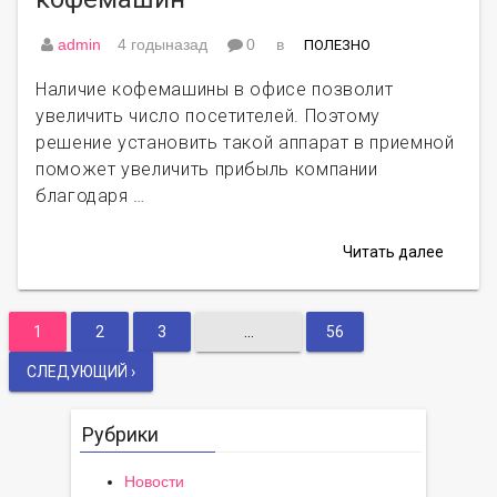
admin
4 годыназад
0
в
ПОЛЕЗНО
Наличие кофемашины в офисе позволит
увеличить число посетителей. Поэтому
решение установить такой аппарат в приемной
поможет увеличить прибыль компании
благодаря …
Читать далее
1
2
3
…
56
Навигация
СЛЕДУЮЩИЙ ›
по
Рубрики
записям
Новости