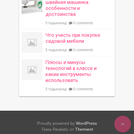
швейная машинка:
особенности и
достоинства
5 годыназад
0 comments
Что учесть при покупке
садовой мебели
5 годыназад
0 comments
Плюсы и минусы
технологий в классе и
какие инструменты
использовать
5 годыназад
0 comments
expand_less
Proudly powered by
WordPress
Тема Realistic от
Themient