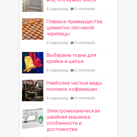
4 годыназад
0 comments
Главные преимущества
цементно-песчаной
черепицы
4 годыназад
0 comments
Выбираем ткани для
кройки и шитья
4 годыназад
0 comments
Наиболее частые виды
поломок кофемашин
4 годыназад
0 comments
Электромеханическая
швейная машинка:
особенности и
достоинства