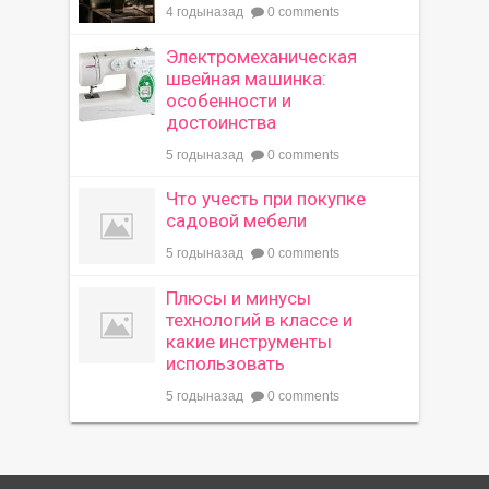
4 годыназад
0 comments
Электромеханическая
швейная машинка:
особенности и
достоинства
5 годыназад
0 comments
Что учесть при покупке
садовой мебели
5 годыназад
0 comments
Плюсы и минусы
технологий в классе и
какие инструменты
использовать
5 годыназад
0 comments