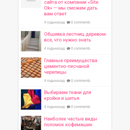
сайта от компании «Site
Ok» — мы сможем дать
вам ответ
4 годыназад
0 comments
Обшивка лестниц деревом:
все, что нужно знать
4 годыназад
0 comments
Главные преимущества
цементно-песчаной
черепицы
4 годыназад
0 comments
Выбираем ткани для
кройки и шитья
4 годыназад
0 comments
Наиболее частые виды
поломок кофемашин