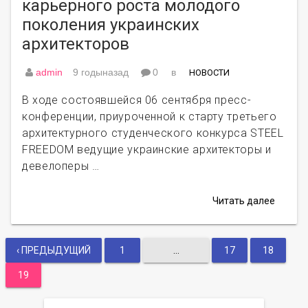
карьерного роста молодого
поколения украинских
архитекторов
admin
9 годыназад
0
в
НОВОСТИ
В ходе состоявшейся 06 сентября пресс-
конференции, приуроченной к старту третьего
архитектурного студенческого конкурса STEEL
FREEDOM ведущие украинские архитекторы и
девелоперы …
Читать далее
‹ ПРЕДЫДУЩИЙ
1
…
17
18
Навигация
19
по